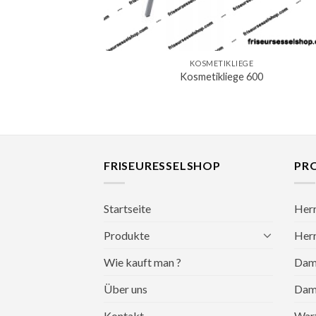
KOSMETIKLIEGE
Kosmetikliege 600
FRISEURESSELSHOP
PR
Startseite
Herr
Produkte
Herr
Wie kauft man ?
Dame
Über uns
Dame
Kontakt
War