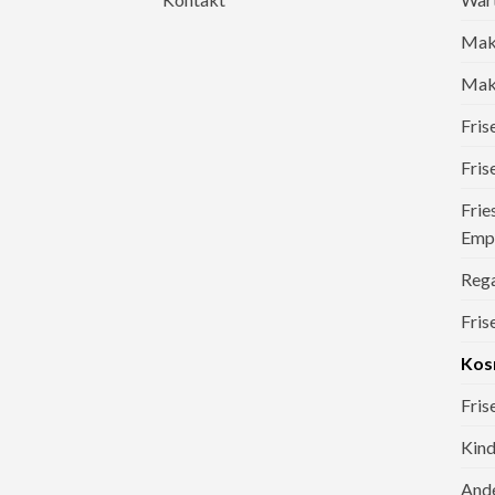
Mak
Make
Fri
Fris
Frie
Emp
Reg
Fris
Kos
Fris
Kind
And