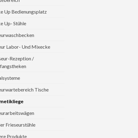
e Up Bedienungsplatz
 Up- Stühle
seurwaschbecken
eur Labor- Und Mixecke
seur-Rezeption /
fangstheken
alsysteme
eurwartebereich Tische
metikliege
eurarbeitswägen
er Frieseurstühle
ere Produkte