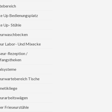
tebereich
e Up Bedienungsplatz
 Up- Stühle
seurwaschbecken
eur Labor- Und Mixecke
seur-Rezeption /
fangstheken
alsysteme
eurwartebereich Tische
etikliege
eurarbeitswägen
er Frieseurstühle