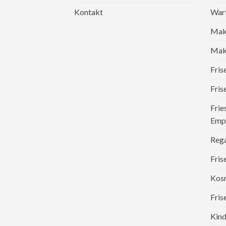
Kontakt
War
Mak
Make
Fri
Fris
Frie
Emp
Reg
Fris
Kosm
Fris
Kind