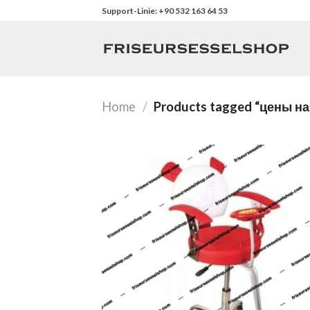
Skip
Support-Linie: +90 532 163 64 53
to
content
Home
/
Products tagged “цены на