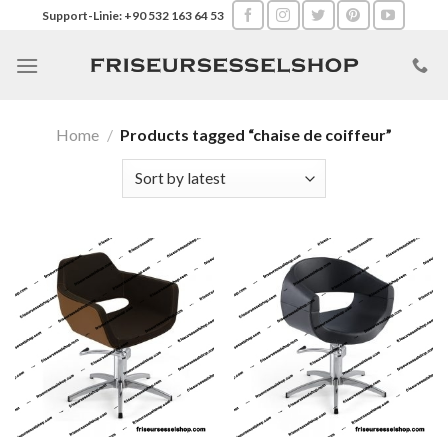
Skip
Support-Linie: +90 532 163 64 53
to
content
Home
/
Products tagged “chaise de coiffeur”