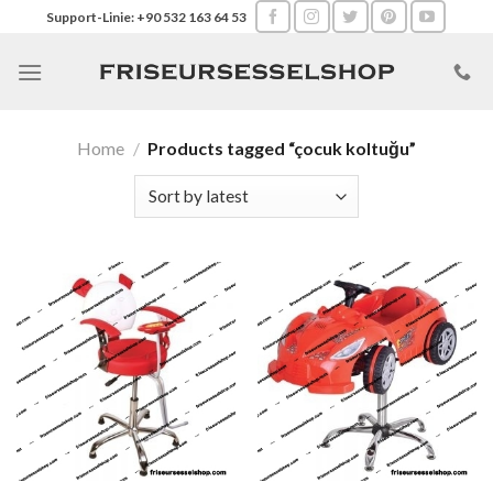
Skip
Support-Linie: +90 532 163 64 53
to
content
Home
/
Products tagged “çocuk koltuğu”