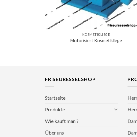
KOSMETIKLIEGE
Motorisiert Kosmetikliege
FRISEURESSELSHOP
PR
Startseite
Herr
Produkte
Herr
Wie kauft man ?
Dame
Über uns
Dame