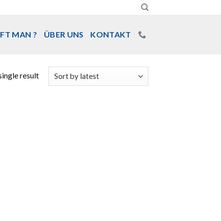
FT MAN ?
ÜBER UNS
KONTAKT
ingle result