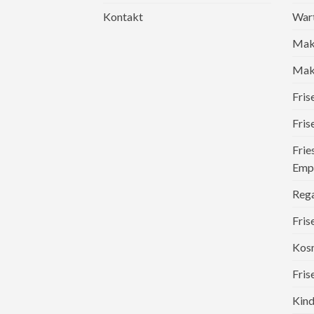
Kontakt
War
Mak
Make
Fri
Fris
Frie
Emp
Reg
Fris
Kosm
Fris
Kind