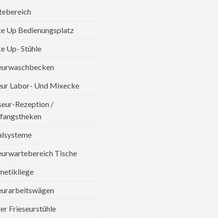
tebereich
e Up Bedienungsplatz
 Up- Stühle
seurwaschbecken
eur Labor- Und Mixecke
seur-Rezeption /
fangstheken
alsysteme
eurwartebereich Tische
etikliege
eurarbeitswägen
er Frieseurstühle