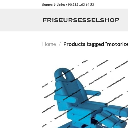
Skip
Support-Linie: +90 532 163 64 53
to
content
Home
/
Products tagged “motorize