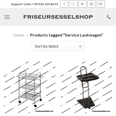
Skip
Support-Linie: +90 532 163 64 53
to
content
Home
/
Products tagged “Service Lackwagen”