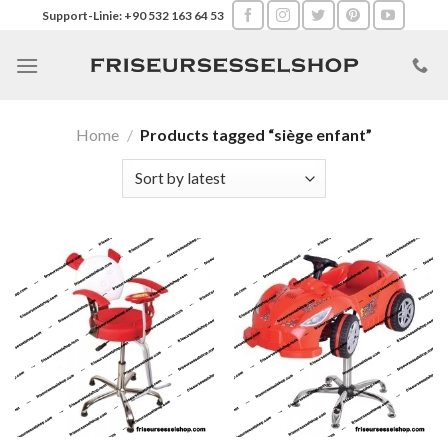
Skip
Support-Linie: +90 532 163 64 53
to
content
Home
/
Products tagged “siège enfant”