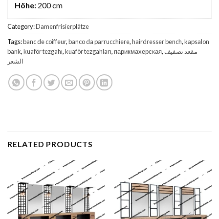
Höhe:
200 cm
Category:
Damenfrisierplätze
Tags:
banc de coiffeur
,
banco da parrucchiere
,
hairdresser bench
,
kapsalon
bank
,
kuaför tezgahı
,
kuaför tezgahları
,
парикмахерская
,
مقعد تصفيف
الشعر
RELATED PRODUCTS