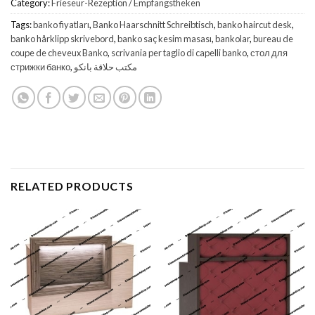
Category:
Frieseur-Rezeption / Empfangstheken
Tags:
banko fiyatları
,
Banko Haarschnitt Schreibtisch
,
banko haircut desk
,
banko hårklipp skrivebord
,
banko saç kesim masası
,
bankolar
,
bureau de
coupe de cheveux Banko
,
scrivania per taglio di capelli banko
,
стол для
стрижки банко
,
مكتب حلاقة بانكو
RELATED PRODUCTS