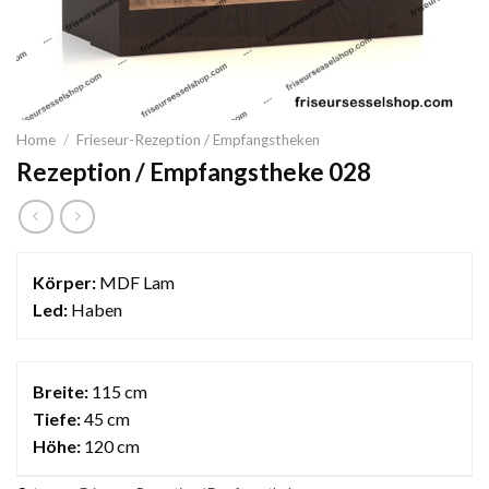
Home
/
Frieseur-Rezeption / Empfangstheken
Rezeption / Empfangstheke 028
Körper:
MDF Lam
Led:
Haben
Breite:
115 cm
Tiefe:
45 cm
Höhe:
120 cm