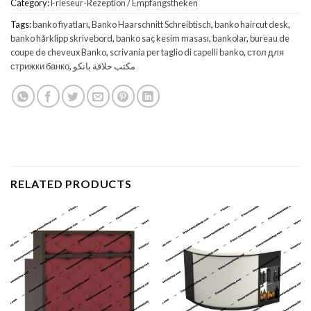
Category:
Frieseur-Rezeption / Empfangstheken
Tags:
banko fiyatları
,
Banko Haarschnitt Schreibtisch
,
banko haircut desk
,
banko hårklipp skrivebord
,
banko saç kesim masası
,
bankolar
,
bureau de
coupe de cheveux Banko
,
scrivania per taglio di capelli banko
,
стол для
стрижки банко
,
مكتب حلاقة بانكو
RELATED PRODUCTS