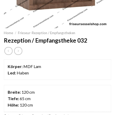
Home
/
Frieseur-Rezeption / Empfangstheken
Rezeption / Empfangstheke 032
Körper:
MDF Lam
Led:
Haben
Breite:
120 cm
Tiefe:
65 cm
Höhe:
120 cm