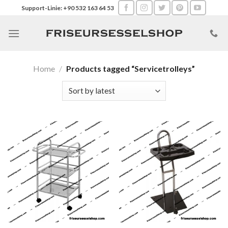
Skip
Support-Linie: +90 532 163 64 53
to
content
Home
/
Products tagged “Servicetrolleys”