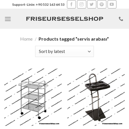
Skip
Support-Linie: +90 532 163 64 53
to
content
Home
/
Products tagged “servis arabası”