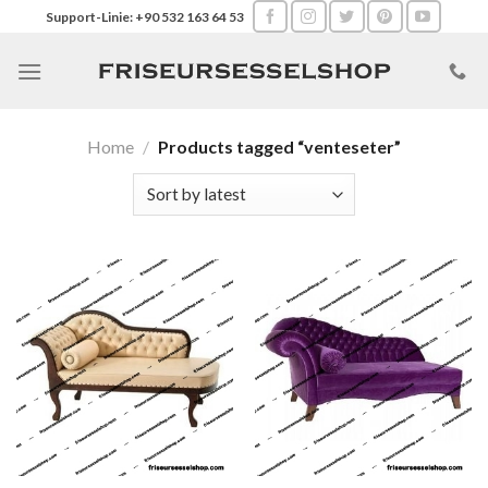
Skip
Support-Linie: +90 532 163 64 53
to
content
Home
/
Products tagged “venteseter”