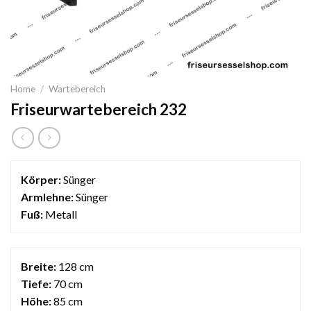
Home
/
Wartebereich
Friseurwartebereich 232
Körper:
Sünger
Armlehne:
Sünger
Fuß:
Metall
Breite:
128 cm
Tiefe:
70 cm
Höhe:
85 cm