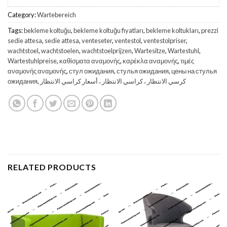
Category:
Wartebereich
Tags:
bekleme koltuğu
,
bekleme koltuğu fiyatları
,
bekleme koltukları
,
prezzi
sedie attesa
,
sedie attesa
,
venteseter
,
ventestol
,
ventestolpriser
,
wachtstoel
,
wachtstoelen
,
wachtstoelprijzen
,
Wartesitze
,
Wartestuhl
,
Wartestuhlpreise
,
καθίσματα αναμονής
,
καρέκλα αναμονής
,
τιμές
αναμονής αναμονής
,
стул ожидания
,
стулья ожидания
,
цены на стулья
ожидания
,
كرسي الانتظار ، كراسي الانتظار ، أسعار كراسي الانتظار
RELATED PRODUCTS