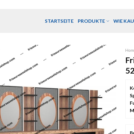
STARTSEITE
PRODUKTE
WIE KAU
Hom
Fr
5
K
S
F
M
B