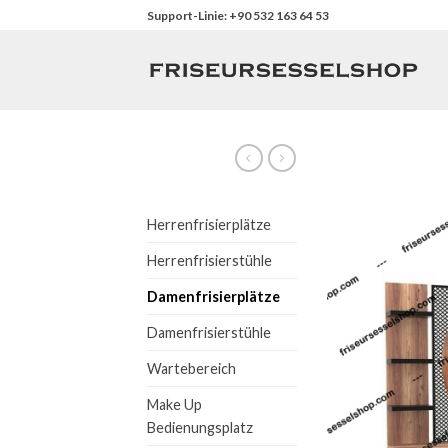
Skip
Support-Linie: +90 532 163 64 53
to
content
Herrenfrisierplätze
Herrenfrisierstühle
Damenfrisierplätze
Damenfrisierstühle
Wartebereich
Make Up
Bedienungsplatz