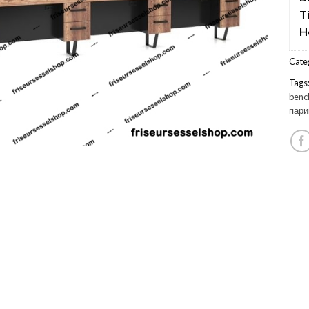
T
H
Cate
Tags
benc
пари