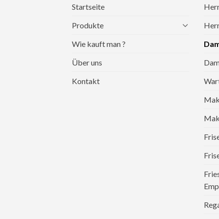
Startseite
Herr
Produkte
Herr
Wie kauft man ?
Dam
Über uns
Dame
Kontakt
War
Mak
Make
Fri
Fris
Frie
Emp
Reg