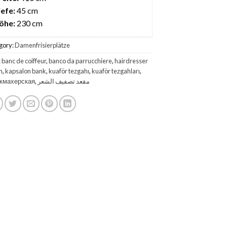
iefe:
45 cm
öhe:
230 cm
gory:
Damenfrisierplätze
:
banc de coiffeur
,
banco da parrucchiere
,
hairdresser
h
,
kapsalon bank
,
kuaför tezgahı
,
kuaför tezgahları
,
кмахерская
,
مقعد تصفيف الشعر