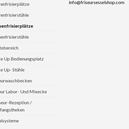
info@friseursesselshop.com
enfrisierplätze
enfrisierstühle
enfrisierplätze
nfrisierstühle
tebereich
e Up Bedienungsplatz
 Up- Stühle
seurwaschbecken
eur Labor- Und Mixecke
seur-Rezeption /
fangstheken
alsysteme