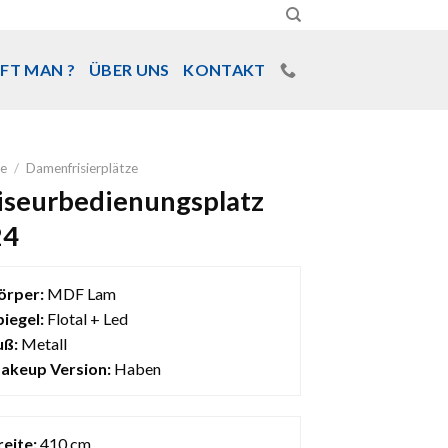
FT MAN ?
ÜBER UNS
KONTAKT
e
/
Damenfrisierplätze
iseurbedienungsplatz
24
örper:
MDF Lam
piegel:
Flotal + Led
uß:
Metall
akeup Version:
Haben
reite:
410 cm