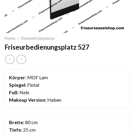
Home
/
Damenfrisierplätze
Friseurbedienungsplatz 527
Körper:
MDF Lam
Spiegel:
Flotal
Fuß:
Nein
Makeup Version:
Haben
Breite:
80 cm
Tiefe:
25 cm