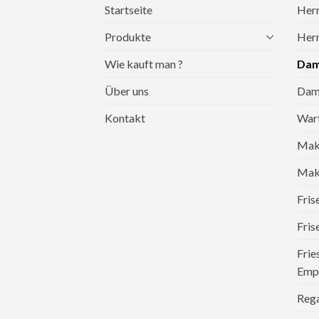
Startseite
Herr
Produkte
Herr
Wie kauft man ?
Dam
Über uns
Dame
Kontakt
War
Mak
Make
Fri
Fris
Frie
Emp
Reg