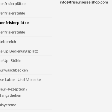
info@friseursesselshop.com
enfrisierplätze
enfrisierstühle
enfrisierplätze
nfrisierstühle
tebereich
e Up Bedienungsplatz
 Up- Stühle
seurwaschbecken
eur Labor- Und Mixecke
seur-Rezeption /
fangstheken
alsysteme