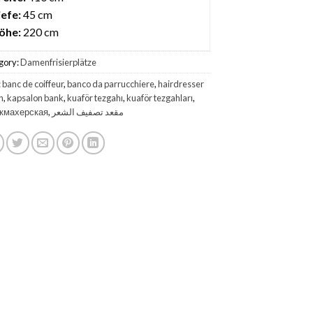
iefe:
45 cm
öhe:
220 cm
gory:
Damenfrisierplätze
:
banc de coiffeur
,
banco da parrucchiere
,
hairdresser
h
,
kapsalon bank
,
kuaför tezgahı
,
kuaför tezgahları
,
кмахерская
,
مقعد تصفيف الشعر