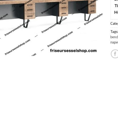
T
H
Cate
Tags
benc
пари