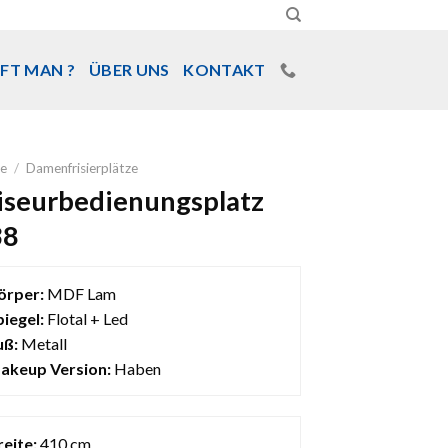
FT MAN ?
ÜBER UNS
KONTAKT
e
/
Damenfrisierplätze
iseurbedienungsplatz
38
örper:
MDF Lam
piegel:
Flotal + Led
uß:
Metall
akeup Version:
Haben
reite:
410 cm