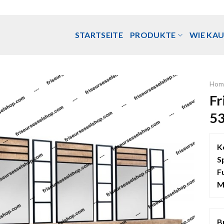
STARTSEITE
PRODUKTE
WIE KAU
Hom
Fr
5
K
S
F
M
B