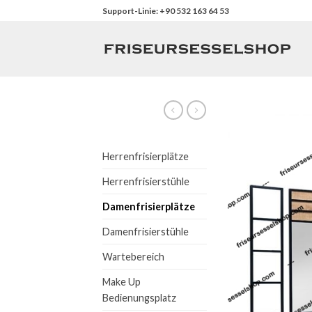
Skip
Support-Linie: +90 532 163 64 53
to
content
Herrenfrisierplätze
Herrenfrisierstühle
Damenfrisierplätze
Damenfrisierstühle
Wartebereich
Make Up
Bedienungsplatz