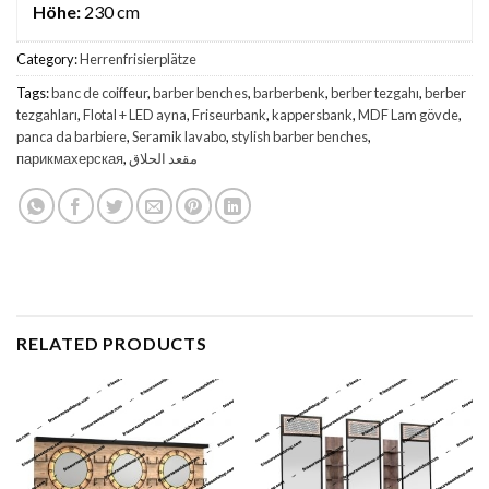
Höhe:
230 cm
Category:
Herrenfrisierplätze
Tags:
banc de coiffeur
,
barber benches
,
barberbenk
,
berber tezgahı
,
berber
tezgahları
,
Flotal + LED ayna
,
Friseurbank
,
kappersbank
,
MDF Lam gövde
,
panca da barbiere
,
Seramik lavabo
,
stylish barber benches
,
парикмахерская
,
مقعد الحلاق
RELATED PRODUCTS