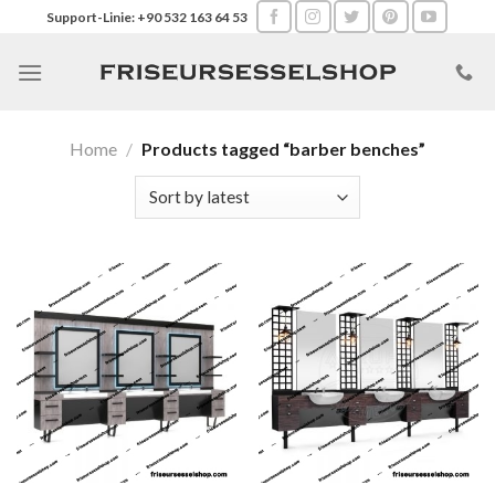
Skip
Support-Linie: +90 532 163 64 53
to
content
Home
/
Products tagged “barber benches”