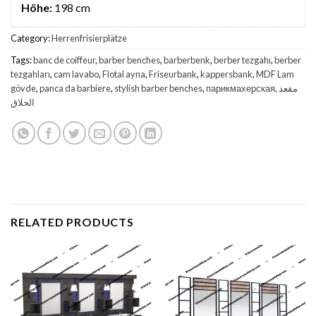
Höhe:
198 cm
Category:
Herrenfrisierplätze
Tags:
banc de coiffeur
,
barber benches
,
barberbenk
,
berber tezgahı
,
berber
tezgahları
,
cam lavabo
,
Flotal ayna
,
Friseurbank
,
kappersbank
,
MDF Lam
gövde
,
panca da barbiere
,
stylish barber benches
,
парикмахерская
,
مقعد
الحلاق
RELATED PRODUCTS