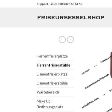
Skip
Support-Linie: +90 532 163 64 53
to
content
Herrenfrisierplätze
Herrenfrisierstühle
Damenfrisierplätze
Damenfrisierstühle
Wartebereich
Make Up
Bedienungsplatz