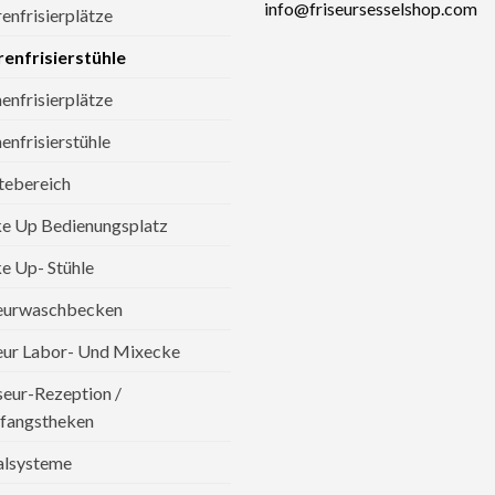
info@friseursesselshop.com
enfrisierplätze
enfrisierstühle
nfrisierplätze
nfrisierstühle
tebereich
e Up Bedienungsplatz
 Up- Stühle
seurwaschbecken
eur Labor- Und Mixecke
seur-Rezeption /
fangstheken
alsysteme