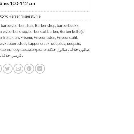
öhe:
100-112 cm
gory:
Herrenfrisierstühle
:
barber
,
barber chair
,
Barber shop
,
barberbutikk
,
erer
,
barbershop
,
barberstol
,
berber
,
Berber koltuğu
,
r koltukları
,
Friseur
,
Friseurladen
,
Friseurstuhl
,
er
,
kappersstoel
,
kapperszaak
,
κουρέας
,
κουρείο
,
карня
,
перукарське крісло
,
صالون حلاقة ، صالون حلاقة
كرسي حلاقة ، ح