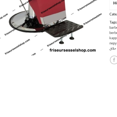
H
Cate
Tags
barb
berbe
kapp
перу
، لاق