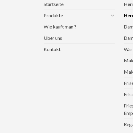
Startseite
Herr
Produkte
Herr
Wie kauft man ?
Dame
Über uns
Dame
Kontakt
War
Mak
Make
Fri
Fris
Frie
Emp
Reg