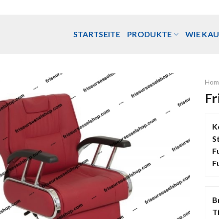
STARTSEITE
PRODUKTE
WIE KAU
Hom
Fr
K
S
F
F
B
T