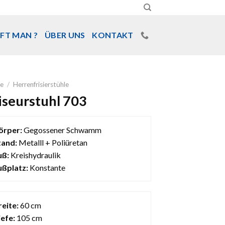
FT MAN ?
ÜBER UNS
KONTAKT
e
/
Herrenfrisierstühle
iseurstuhl 703
örper:
Gegossener Schwamm
tand:
Metalll + Poliüretan
uß:
Kreishydraulik
ußplatz:
Konstante
reite:
60 cm
iefe:
105 cm