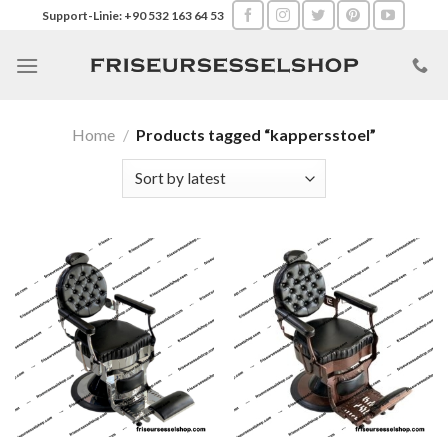
Skip
Support-Linie: +90 532 163 64 53
to
content
Home
/
Products tagged “kappersstoel”