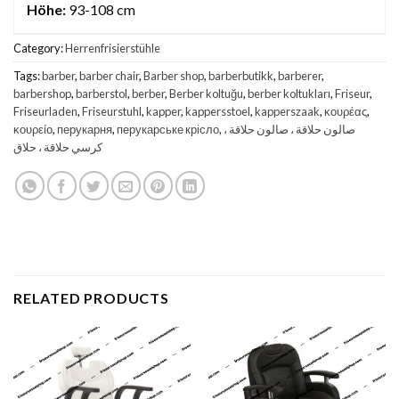
Höhe:
93-108 cm
Category:
Herrenfrisierstühle
Tags:
barber
,
barber chair
,
Barber shop
,
barberbutikk
,
barberer
,
barbershop
,
barberstol
,
berber
,
Berber koltuğu
,
berber koltukları
,
Friseur
,
Friseurladen
,
Friseurstuhl
,
kapper
,
kappersstoel
,
kapperszaak
,
κουρέας
,
κουρείο
,
перукарня
,
перукарське крісло
,
صالون حلاقة ، صالون حلاقة ،
كرسي حلاقة ، حلاق
RELATED PRODUCTS